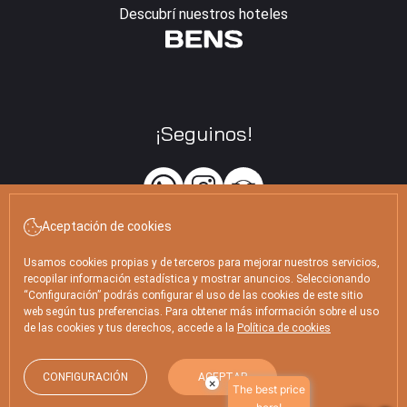
Descubrí nuestros hoteles
¡Seguinos!
Aceptación de cookies
Usamos cookies propias y de terceros para mejorar nuestros servicios,
Libertad 1283, C1012 Buenos Aires (Argentina)
recopilar información estadística y mostrar anuncios. Seleccionando
reservasrecoleta@hotelesbens.com
“Configuración” podrás configurar el uso de las cookies de este sitio
web según tus preferencias. Para obtener más información sobre el uso
de las cookies y tus derechos, accede a la
Política de cookies
BENS Recoleta Park ©2026
CONFIGURACIÓN
ACEPTAR
×
The best price
Desarrollado por
GNA Hotel Solutions