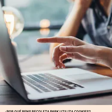
Inicio
/
Política de cookies
¿QUÉ SON LAS COOKIES?
Las cookies son pequeños archivos de datos que se reciben en
el terminal desde el sitio Web visitado y se usan para registrar
ciertas interacciones de la navegación en un sitio Web
almacenando datos que podrán ser actualizados y recuperados.
Estos archivos se almacenan en el ordenador del usuario y
contiene datos anónimos que no son perjudiciales para su
equipo. Se utilizan para recordar las preferencias del usuario,
como el idioma seleccionado, datos de acceso o personalización
de la página. Las cookies también pueden ser utilizadas para
registrar información anónima acerca de cómo un visitante
utiliza un sitio. Por ejemplo, desde qué página Web ha accedido,
o si ha utilizado un "banner" publicitario para llegar.
¿POR QUÉ BENS RECOLETA PARK UTILIZA COOKIES?