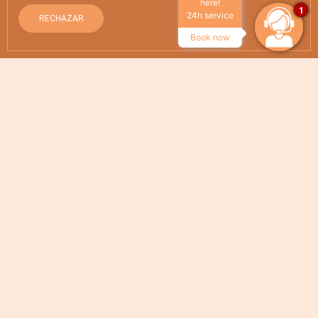
here!
1
24h service
RECHAZAR
BUSCAR
Book now
en la web oficial
Ventajas de reservar
Mejor precio online garantizado
Wifi gratuito
Inicio
/
Newsletter
Recibí ofertas exclusivas y novedades en tu correo
Suscribite al newsletter de
BENS Recoleta Park