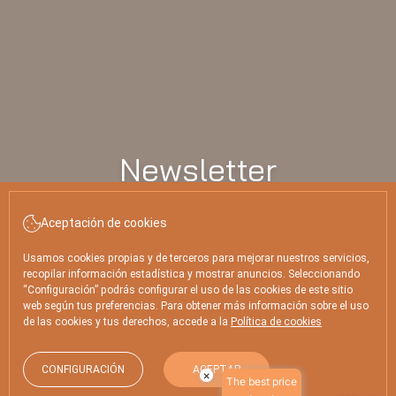
Newsletter
Aceptación de cookies
FECHA ENTRADA
FECHA SALIDA
Agosto, 2026
Agosto, 2026
8
9
Usamos cookies propias y de terceros para mejorar nuestros servicios,
SÁBADO
DOMINGO
recopilar información estadística y mostrar anuncios. Seleccionando
“Configuración” podrás configurar el uso de las cookies de este sitio
web según tus preferencias. Para obtener más información sobre el uso
HABITACIONES Y PERSONAS
de las cookies y tus derechos, accede a la
Política de cookies
CÓDIGO PROMOCIONAL
CONFIGURACIÓN
ACEPTAR
×
The best price